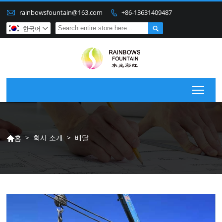

rainbowsfountain@163.com
+86-13631409487


한국어

Togg
>
회사 소개
>
배달
홈
