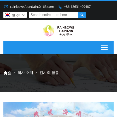

rainbowsfountain@163.com
+86-13631409487


한국어

Togg
>
회사 소개
>
전시회 활동
홈
