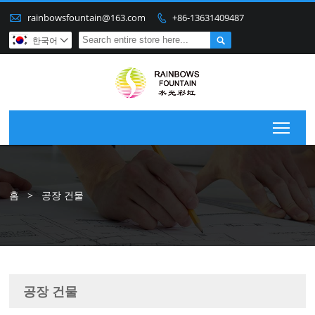

rainbowsfountain@163.com
+86-13631409487


한국어

Togg
홈
>
공장 건물
공장 건물