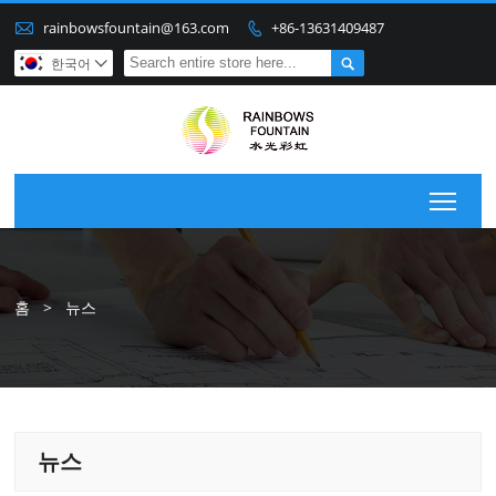

rainbowsfountain@163.com
+86-13631409487


한국어

Togg
홈
>
뉴스
뉴스