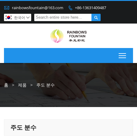

rainbowsfountain@163.com
+86-13631409487


한국어

Togg
홈
>
제품
>
주도 분수
주도 분수