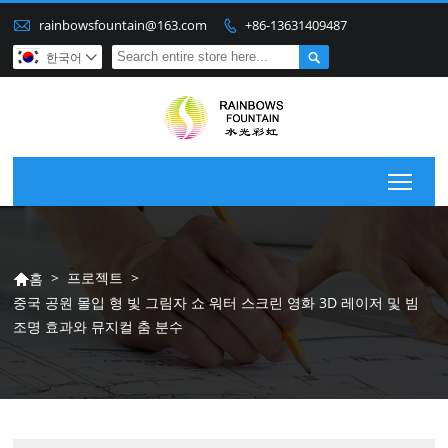

rainbowsfountain@163.com
+86-13631409487


한국어

Togg
>
프로젝트
>
홈

중국 공원 몰입 형 빛 그림자 쇼 워터 스크린 영화 3D 레이저 및 빔
조명 효과와 뮤지컬 춤 분수