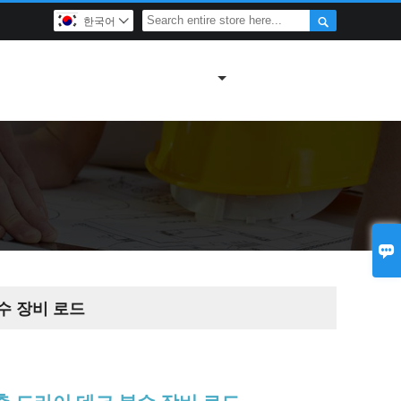

한국어


수 장비 로드