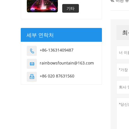
이전 

기타
최
세부 연락처
+86-13631409487

rainbowsfountain@163.com

+86 020 87631560
