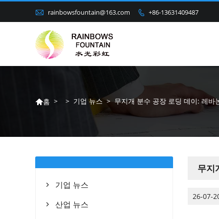

rainbowsfountain@163.com
+86-13631409487

>
>
기업 뉴스
>
무지개 분수 공장 로딩 데이: 레바
홈

무지개
기업 뉴스

26-07-2
산업 뉴스
