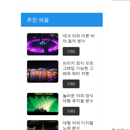
추천 제품
데크 야외 마른 바
닥 음악 분수
기타
브리지 장식 프로
그래밍 가능한 그
래픽 워터 커튼
기타
놀라운 야외 장식
대형 뮤지컬 분수
기타
대형 야외 디지털
노래 분수