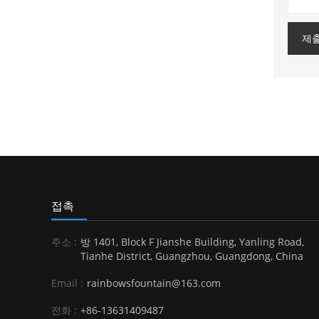
제
접촉
주소 :
방 1401, Block F Jianshe Building, Yanling Road,
Tianhe District, Guangzhou, Guangdong, China
Email :
rainbowsfountain@163.com
전화 :
+86-13631409487