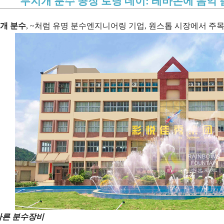
무지개 분수 공장 로딩 데이: 레바논에 음악 
개 분수
,
~처럼
유명 분수엔지니어링 기업, 원스톱 시장에서 주목
마른 분수
장비