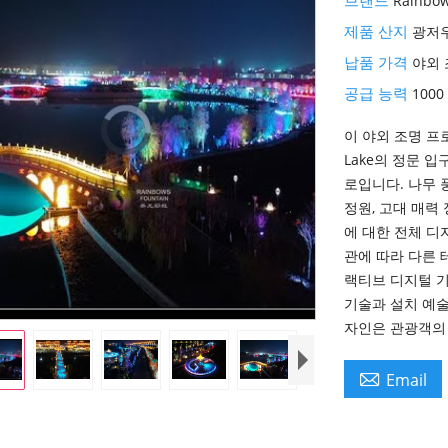
Rainbow
제품 산지
광저우
Video
납품 가격
야외 
공급 능력
100
Video
Player
이 야외 조명 
is
loading.
Lake의 정문 
로입니다. 나무 풍
정원, 고대 매력
에 대한 전체 디
관에 따라 다른 
랙티브 디지털 기
기술과 설치 예
자인은 관광객의

Email