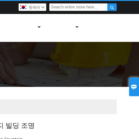

한국어


지 빌딩 조명