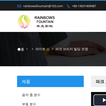

rainbowsfountain@163.com
+86-13631409487

>
>
라이트 쇼
>
파크 브리지 빌딩 조명
홈

제품
파크
음악 춤 분수
부동 분수