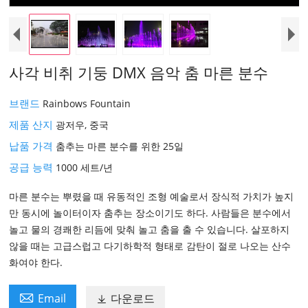
사각 비취 기둥 DMX 음악 춤 마른 분수
브랜드
Rainbows Fountain
제품 산지
광저우, 중국
납품 가격
춤추는 마른 분수를 위한 25일
공급 능력
1000 세트/년
마른 분수는 뿌렸을 때 유동적인 조형 예술로서 장식적 가치가 높지
만 동시에 놀이터이자 춤추는 장소이기도 하다. 사람들은 분수에서
놀고 물의 경쾌한 리듬에 맞춰 놀고 춤을 출 수 있습니다. 살포하지
않을 때는 고급스럽고 다기하학적 형태로 감탄이 절로 나오는 산수
화여야 한다.

Email
다운로드
