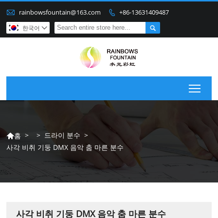

rainbowsfountain@163.com
+86-13631409487


한국어

Togg
>
>
드라이 분수
>
홈

사각 비취 기둥 DMX 음악 춤 마른 분수
사각 비취 기둥 DMX 음악 춤 마른 분수